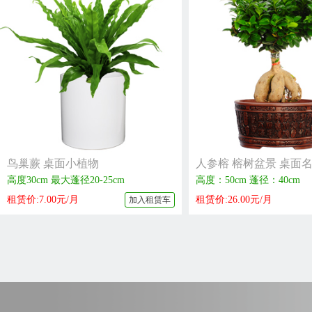
鸟巢蕨 桌面小植物
人参榕 榕树盆景 桌面
高度30cm 最大蓬径20-25cm
高度：50cm 蓬径：40cm
租赁价:7.00元/月
租赁价:26.00元/月
加入租赁车