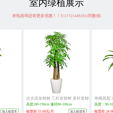
室内绿植展示
来电咨询还有更多优惠！！T:17721449281(同微信)
步步高发财树 三杆发财树 多杆发财树 特大型植
单棵凤梨 
高度180-190cm 蓬径80-100cm
高度：90-10
租赁价:55.00元/月
租赁价:26.0
加入租赁车
加入租赁车