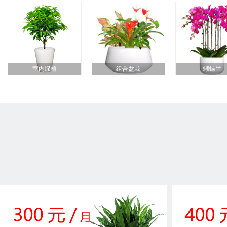
室内绿植
组合盆栽
蝴蝶兰