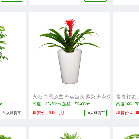
火炬 白雪公主 鸿运当头 凤梨 开花类植物
富贵竹笼 
m
高度：65-70cm 蓬径：50-60cm
高度160-17
租赁价:26.00元/月
租赁价:42.0
加入租赁车
加入租赁车